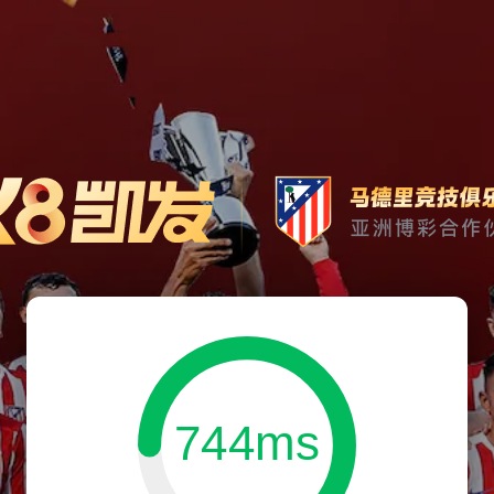
744ms